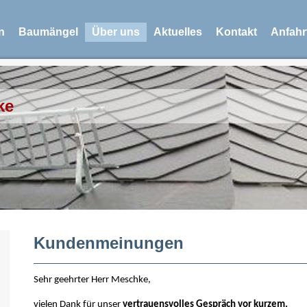
n
Baumängel
Über uns
Aktuelles
Kontakt
Anfahr
ke
Kundenmeinungen
Sehr geehrter Herr Meschke,
vielen Dank für unser
vertrauensvolles Gespräch vor kurzem.