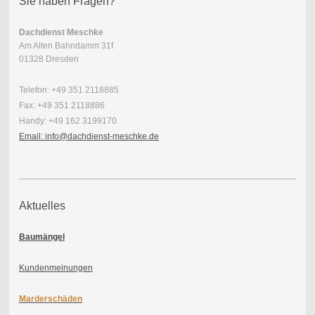
Sie haben Fragen?
Dachdienst Meschke
Am Alten Bahndamm 31f
01328 Dresden
Telefon: +49 351 2118885
Fax: +49 351 2118886
Handy: +49 162 3199170
Email: info@dachdienst-meschke.de
Aktuelles
Baumängel
Kundenmeinungen
Marderschäden